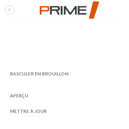
Skip
to
content
Modifier
la
page
BASCULER EN BROUILLON
APERÇU
METTRE À JOUR