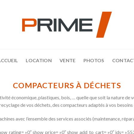
ACCUEIL
LOCATION
VENTE
PHOTOS
CONTAC
COMPACTEURS
À DÉCHETS
ivité économique, plastiques, bois, … quelle que soit la nature de v
le recyclage de vos déchets, des compacteurs adaptés à vos besoins 
chines avec l’ensemble des services associés (maintenance, réparati
how_rating= »0″ show_price= »0″ show_add_to_cart= »0″ ids= »5