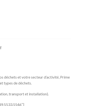
T
os déchets et votre secteur d’activité, Prime
et types de déchets.
on, transport et installation).
539,5533,5546″]