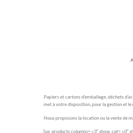
Skip
to
content
Papiers et cartons d’emballage, déchets d’act
met à votre disposition, pour la gestion et 
Nous proposons la location ou la vente de ma
[ux_products columns= »3″ show_cat= »0″ s