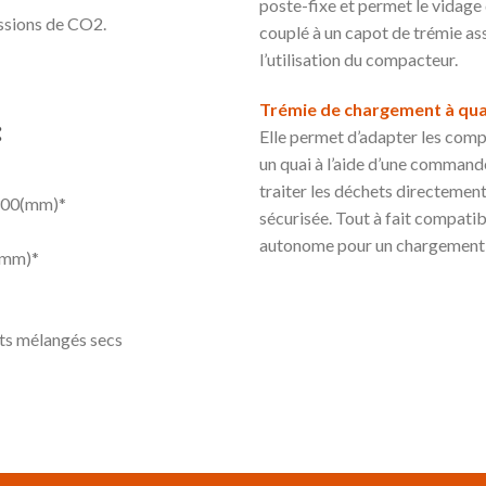
poste-fixe et permet le vidage
ssions de CO2.
couplé à un capot de trémie ass
l’utilisation du compacteur.
Trémie de chargement à qua
:
Elle permet d’adapter les com
un quai à l’aide d’une command
traiter les déchets directemen
 2300(mm)*
sécurisée. Tout à fait compatib
autonome pour un chargement a
(mm)*
ets mélangés secs