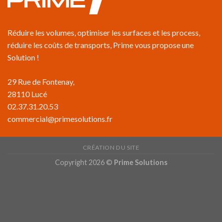
Réduire les volumes, optimiser les surfaces et les process,
réduire les coûts de transports, Prime vous propose une
Solution !
29 Rue de Fontenay,
28110 Lucé
02.37.31.20.53
commercial@primesolutions.fr
CRÉATION DU SITE
Copyright 2026 ©
Prime Solutions