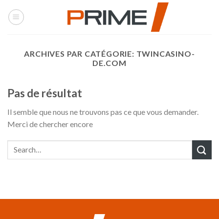
Skip
to
content
ARCHIVES PAR CATÉGORIE:
TWINCASINO-
DE.COM
Pas de résultat
Il semble que nous ne trouvons pas ce que vous demander.
Merci de chercher encore